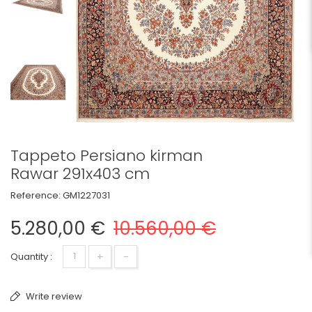
Tappeto Persiano kirman
Rawar 291x403 cm
Reference:
GM1227031
5.280,00 €
10.560,00 €
+
-
Quantity :
Write review