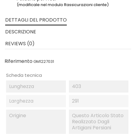
(modificale nel modulo Rassicurazioni cliente)
DETTAGLI DEL PRODOTTO
DESCRIZIONE
REVIEWS (0)
Riferimento
GM1227031
Scheda tecnica
Lunghezza
403
Larghezza
291
Origine
Questo Articolo Stato
Realizzato Dagli
Artigiani Persiani