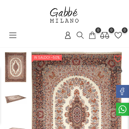
0
0
0
IN SALDO!
-50%