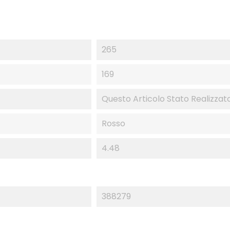
265
169
Questo Articolo Stato Realizzato 
Rosso
4.48
388279