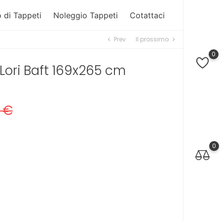
 di Tappeti
Noleggio Tappeti
Cotattaci
Prev
Il prossimo
chevron_left
chevron_right
0
Lori Baft 169x265 cm
 €
0