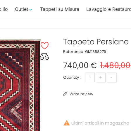
ilio
Outlet
Tappeti su Misura
Lavaggio e Restauro

Tappeto Persiano 
Reference:
GM1388279
740,00 €
1.480,00
+
-
Quantity :
Write review

Ultimi articoli in magazzino