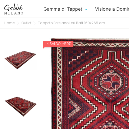
Gamma di Tappeti
Visione a Domic

Home
Outlet
Tappeto Persiano Lori Baft 169x265 cm
IN SALDO!
-50%