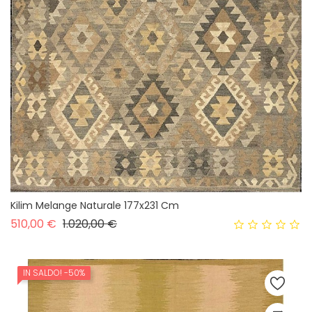
Kilim Melange Naturale 177x231 Cm
Prezzo base
Prezzo
510,00 €
1.020,00 €
IN SALDO!
-50%