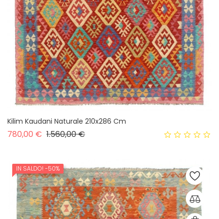
Kilim Kaudani Naturale 210x286 Cm
Prezzo base
Prezzo
780,00 €
1.560,00 €
IN SALDO!
-50%