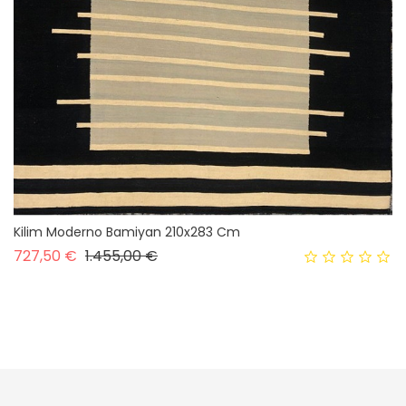
Kilim Moderno Bamiyan 210x283 Cm
Prezzo base
Prezzo
727,50 €
1.455,00 €
Successivo
1
2
3
