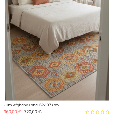
Kilim Afghano Lana 152x197 Cm
Prezzo base
Prezzo
360,00 €
720,00 €