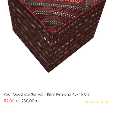
Pouf Quadrato Sumak - Kilim Persiano 45x45 Cm
Prezzo base
Prezzo
112,00 €
280,00 €