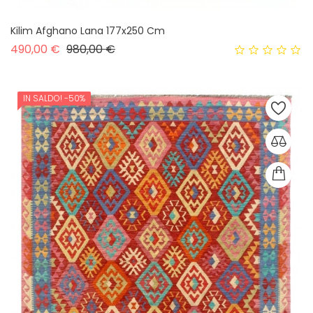
Kilim Afghano Lana 177x250 Cm
Prezzo base
Prezzo
490,00 €
980,00 €
IN SALDO!
-50%