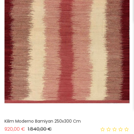
Kilim Moderno Bamiyan 250x300 Cm
Prezzo base
Prezzo
920,00 €
1.840,00 €