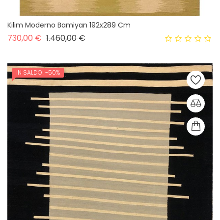
Kilim Moderno Bamiyan 192x289 Cm
Prezzo base
Prezzo
730,00 €
1.460,00 €
IN SALDO!
-50%