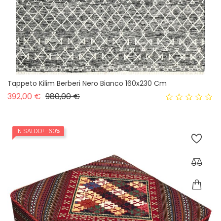
Tappeto Kilim Berberi Nero Bianco 160x230 Cm
Prezzo base
Prezzo
392,00 €
980,00 €
IN SALDO!
-60%