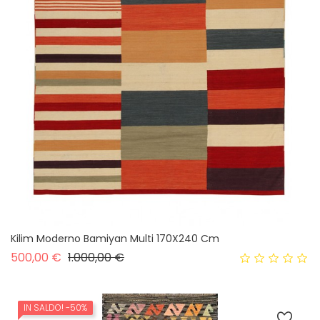
Kilim Moderno Bamiyan Multi 170X240 Cm
Prezzo base
Prezzo
500,00 €
1.000,00 €
IN SALDO!
-50%