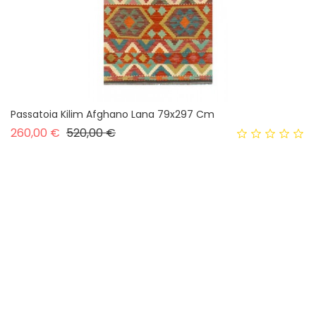
Passatoia Kilim Afghano Lana 79x297 Cm
Prezzo base
Prezzo
260,00 €
520,00 €
IN SALDO!
-50%