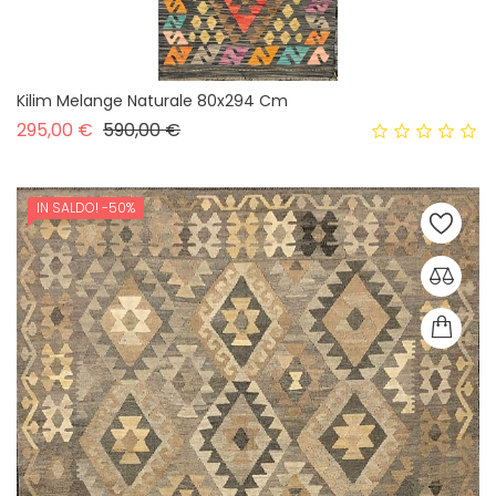
Kilim Melange Naturale 80x294 Cm
Prezzo base
Prezzo
295,00 €
590,00 €
IN SALDO!
-50%