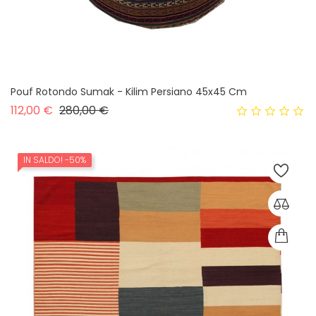
Pouf Rotondo Sumak - Kilim Persiano 45x45 Cm
Prezzo base
Prezzo
112,00 €
280,00 €
IN SALDO!
-50%