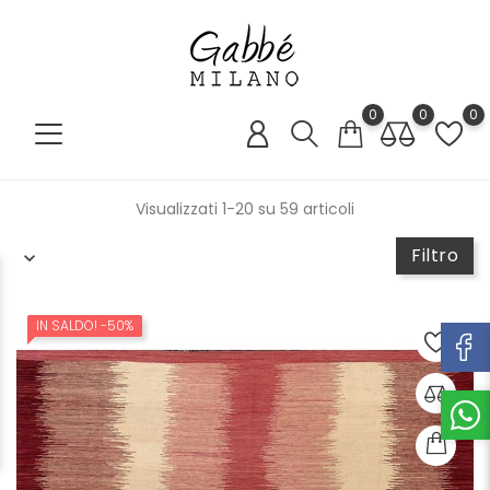
0
0
0
Visualizzati 1-20 su 59 articoli
Filtro
IN SALDO!
-50%