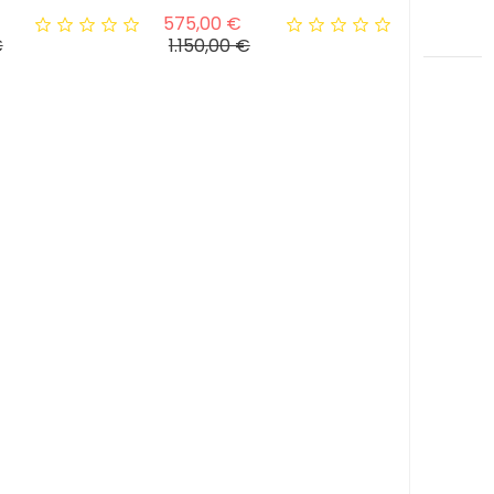
Prezzo base
Prezzo base
575,00 €
Prezzo
Prezzo
€
1.150,00 €
-30%
IN SALDO!
-30%
abbeh Shayan
Tappeto Moderno Gabbeh
m
Shayan 170x243cm
Prezzo base
Prezzo base
€
1.876,00 €