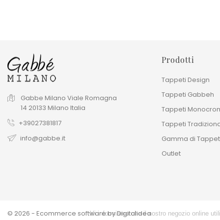
Prodotti
Tappeti Design
New Trends
Tappeti Gabbeh
Gabbe Milano
Viale Romagna
Monocromatici
14
20133
Milano
Italia
Tappeti Monocrom
seasonal sale 30%
+39027381817
Tappeti Tradiziona
info@gabbe.it
Gamma di Tappet
Outlet
© 2026 - Ecommerce software by Digitalidea
Vi informiamo che il nostro negozio online ut
×