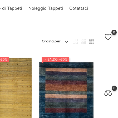
 di Tappeti
Noleggio Tappeti
Cotattaci
0
Ordina per:
-30%
IN SALDO!
-30%
0