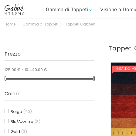
Gamma di Tappeti
Visione a Domic

Home
Gamma di Tappeti
Tappeti Gabbeh
Tappeti
Prezzo
IN SALDO!
-
125,00 € - 10.440,00 €
Colore
Beige
(40)
Blu/Azzurro
(8)
Gold
(3)