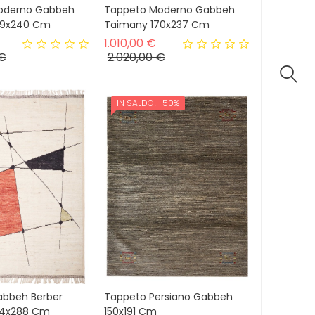
oderno Gabbeh
Tappeto Moderno Gabbeh
69x240 Cm
Taimany 170x237 Cm
Prezzo base
Prezzo base
1.010,00 €
Prezzo
Prezzo
 €
2.020,00 €
IN SALDO!
-50%
abbeh Berber
Tappeto Persiano Gabbeh
14x288 Cm
150x191 Cm