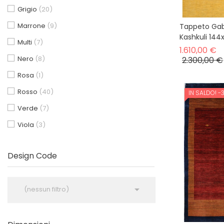
Grigio
(20)
Marrone
(9)
Tappeto Gab
Kashkuli 14
Multi
(7)
P
1.610,00 €
Nero
(8)
2.300,00 €
Rosa
(1)
Rosso
(40)
IN SALDO!
-
Verde
(7)
Viola
(3)
Design Code

(nessun filtro)