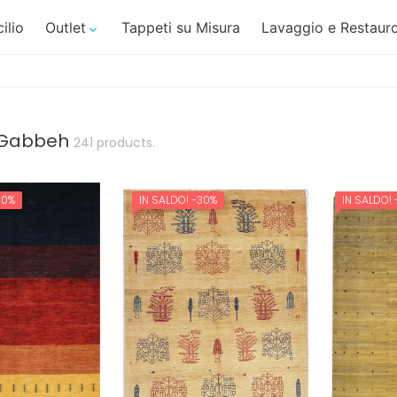
ilio
Outlet
Tappeti su Misura
Lavaggio e Restauro

 Gabbeh
241 products.
30%
IN SALDO!
-30%
IN SALDO!