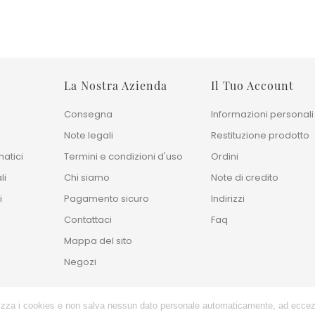
La Nostra Azienda
Il Tuo Account
Consegna
Informazioni personali
Note legali
Restituzione prodotto
atici
Termini e condizioni d'uso
Ordini
li
Chi siamo
Note di credito
i
Pagamento sicuro
Indirizzi
Contattaci
Faq
Mappa del sito
Negozi
ilizza i cookies e non salva nessun dato personale automaticamente, ad eccez