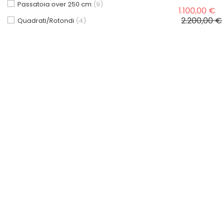
Passatoia over 250 cm
(9)
P
1.100,00 €
2.200,00 €
Quadrati/Rotondi
(4)
IN SALDO!
-
Kilim
Moderni e Classici
seasonal sale up 70%
Tappeto Per
198x284 Cm
P
1.575,00 €