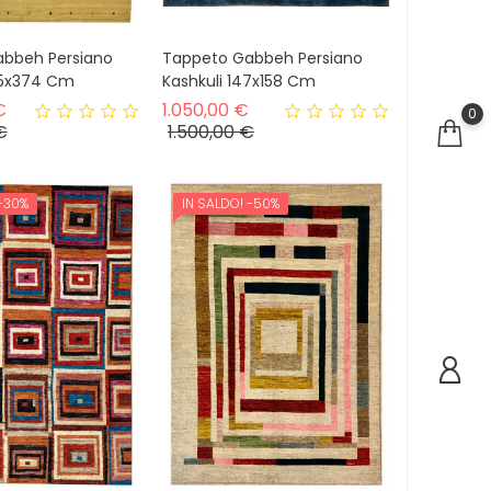
bbeh Persiano
Tappeto Gabbeh Persiano
95x374 Cm
Kashkuli 147x158 Cm
Prezzo base
Prezzo base
€
1.050,00 €
0
Prezzo
Prezzo
€
1.500,00 €
-30%
IN SALDO!
-50%