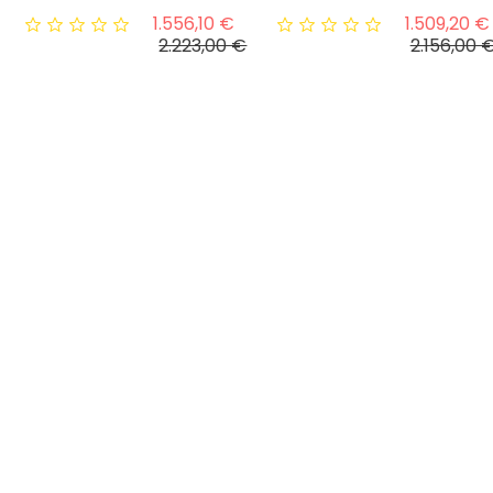
rezzo base
Prezzo base
1.556,10 €
1.509,20 €
Prezzo
Prezzo
2.223,00 €
2.156,00 
50%
IN SALDO!
-50%
IN SALDO!
siano Gabbeh
Tappeto Persiano Gabbeh
Tappeto G
196x295 Cm
201x303 C
rezzo base
Prezzo base
1.610,00 €
2.730,00 