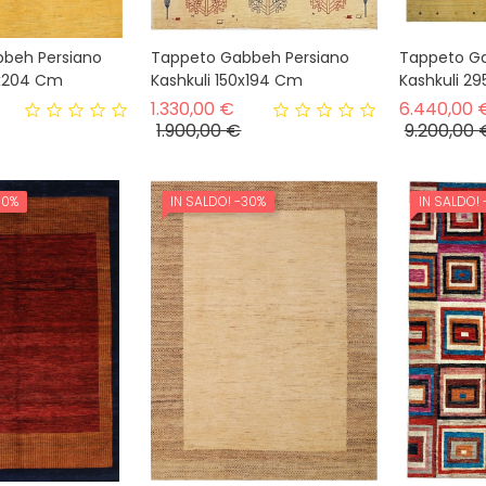
beh Persiano
Tappeto Gabbeh Persiano
Tappeto Ga
4x204 Cm
Kashkuli 150x194 Cm
Kashkuli 2
rezzo base
Prezzo base
1.330,00 €
6.440,00 
Prezzo
Prezzo
1.900,00 €
9.200,00 
30%
IN SALDO!
-30%
IN SALDO!