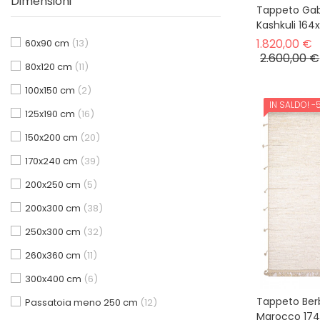
Dimensioni
Tappeto Gab
Kashkuli 16
P
1.820,00 €
60x90 cm
(13)
2.600,00 €
80x120 cm
(11)
100x150 cm
(2)
IN SALDO!
-
New Trends
125x190 cm
(16)
Monocromatici
150x200 cm
(20)
170x240 cm
(39)
seasonal sale 30%
200x250 cm
(5)
200x300 cm
(38)
250x300 cm
(32)
260x360 cm
(11)
300x400 cm
(6)
Tappeto Ber
Passatoia meno 250 cm
(12)
Marocco 17