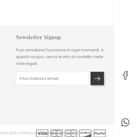
Successivo
1
2
3
…
13

Newsletter Signup
Puoi annullare l'iscrizione in ogni momenti. A
questo scopo, cerca le info di contatto nelle
note legali.
ione delle informazioni contenute nei cookies.