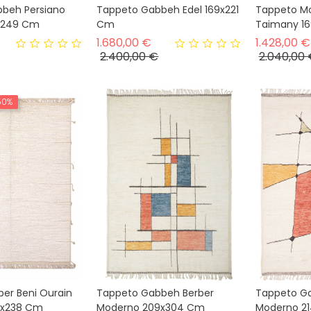
beh Persiano
Tappeto Gabbeh Edel 169x221
Tappeto M
4x249 Cm
Cm
Taimany 1
rezzo base
Prezzo base
1.680,00 €
1.428,00 €
Prezzo
Prezzo
2.400,00 €
2.040,00
50%
ber Beni Ourain
Tappeto Gabbeh Berber
Tappeto G
4x238 Cm
Moderno 209x304 Cm
Moderno 2