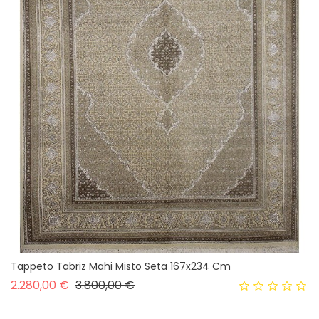
Tappeto Tabriz Mahi Misto Seta 167x234 Cm
Prezzo base
Prezzo
2.280,00 €
3.800,00 €