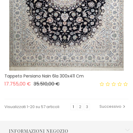
Tappeto Persiano Nain 6la 300x411 Cm
Prezzo base
Prezzo
17.755,00 €
35.510,00 €
Successivo
Visualizzati 1-20 su 57 articoli
1
2
3

INFORMAZIONI NEGOZIO