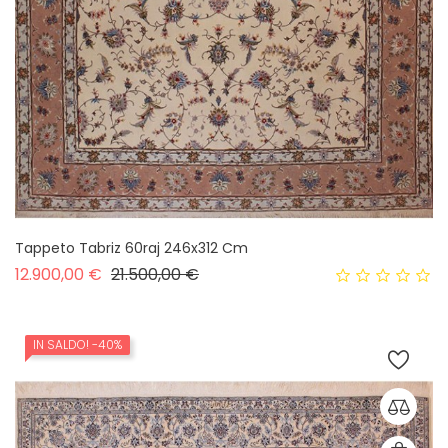
Tappeto Tabriz 60raj 246x312 Cm
Prezzo base
Prezzo
12.900,00 €
21.500,00 €
IN SALDO!
-40%