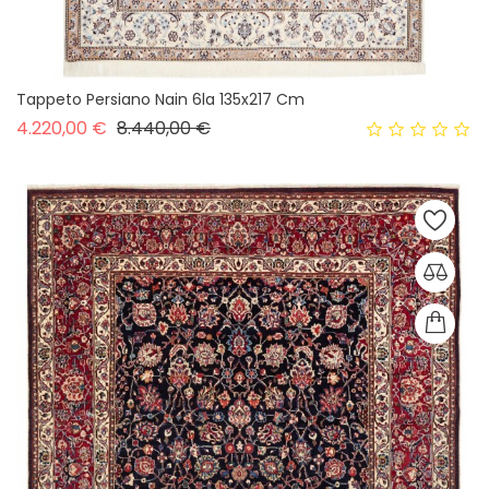
Tappeto Persiano Nain 6la 135x217 Cm
Prezzo base
Prezzo
4.220,00 €
8.440,00 €