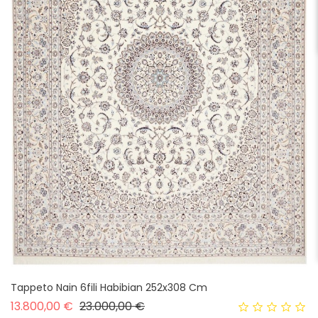
Tappeto Nain 6fili Habibian 252x308 Cm
Prezzo base
Prezzo
13.800,00 €
23.000,00 €