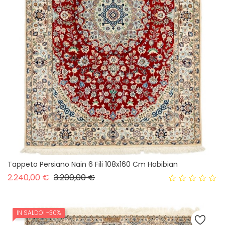
Tappeto Persiano Nain 6 Fili 108x160 Cm Habibian
Prezzo base
Prezzo
2.240,00 €
3.200,00 €
IN SALDO!
-30%