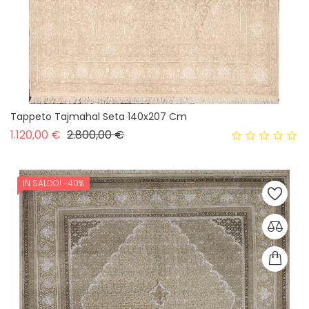
Tappeto Tajmahal Seta 140x207 Cm
Prezzo base
Prezzo
1.120,00 €
2.800,00 €
IN SALDO!
-40%