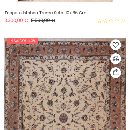
Tappeto Isfahan Trema Seta 110x166 Cm
Prezzo base
Prezzo
3.300,00 €
5.500,00 €
IN SALDO!
-40%