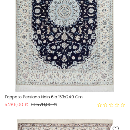
Tappeto Persiano Nain 6la 153x240 Cm
Prezzo base
Prezzo
5.285,00 €
10.570,00 €