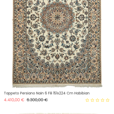
Tappeto Persiano Nain 6 Fili 151x224 Cm Habibian
Prezzo base
Prezzo
4.410,00 €
6.300,00 €