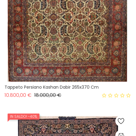
Tappeto Persiano Kashan Dabir 265x370 Cm
Prezzo base
Prezzo
10.800,00 €
18.000,00 €
IN SALDO!
-40%