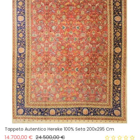
Tappeto Autentico Hereke 100% Seta 200x295 Cm
Prezzo base
Prezzo
14.700,00 €
24.500,00 €