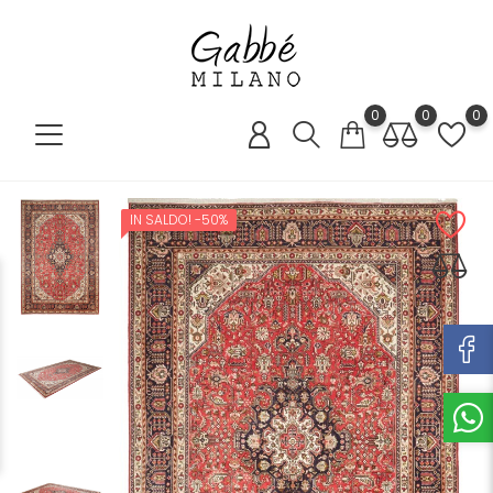
0
0
0
IN SALDO!
-50%