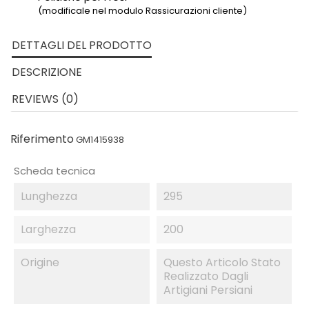
(modificale nel modulo Rassicurazioni cliente)
DETTAGLI DEL PRODOTTO
DESCRIZIONE
REVIEWS (0)
Riferimento
GM1415938
Scheda tecnica
Lunghezza
295
Larghezza
200
Origine
Questo Articolo Stato
Realizzato Dagli
Artigiani Persiani