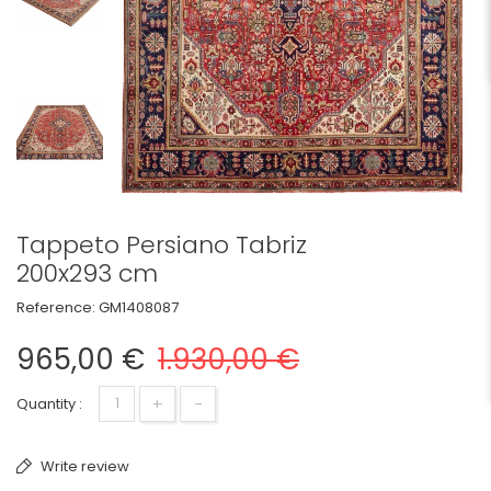
Tappeto Persiano Tabriz
200x293 cm
Reference:
GM1408087
965,00 €
1.930,00 €
+
-
Quantity :
Write review