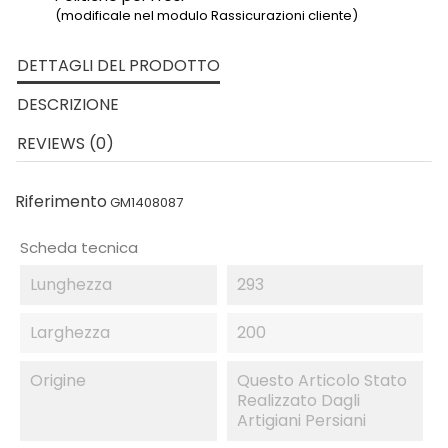
(modificale nel modulo Rassicurazioni cliente)
DETTAGLI DEL PRODOTTO
DESCRIZIONE
REVIEWS (0)
Riferimento
GM1408087
Scheda tecnica
Lunghezza
293
Larghezza
200
Origine
Questo Articolo Stato
Realizzato Dagli
Artigiani Persiani