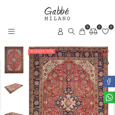
0
0
0
IN SALDO!
-50%