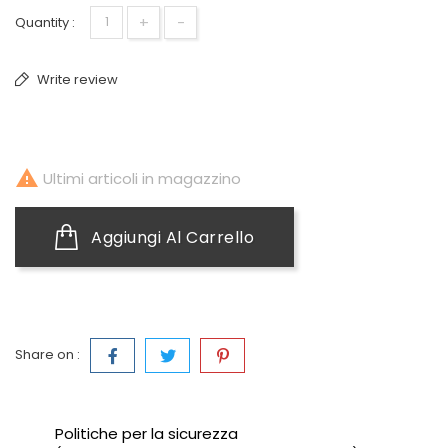
+
-
Quantity :
Write review

Ultimi articoli in magazzino
Aggiungi Al Carrello
Share on :
Politiche per la sicurezza