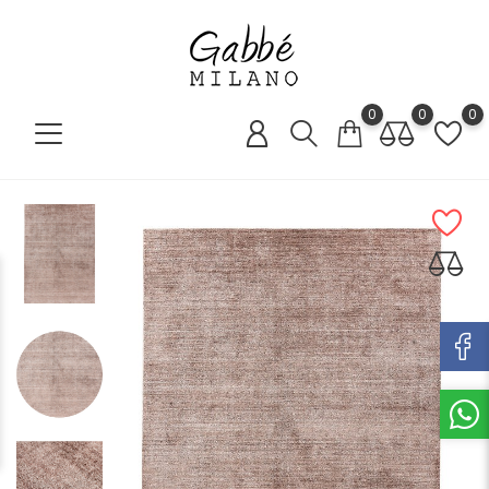
0
0
0