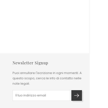
ita Moderno
Tappeto Tinta Unita Moderno
Viscosa Champagne
o
Prezzo
1.250,00 €
0x200 cm
240x170 cm
300x200 cm
0x300 cm
360x270 cm
400x300 cm
Newsletter Signup
Puoi annullare l'iscrizione in ogni momenti. A
questo scopo, cerca le info di contatto nelle
note legali.