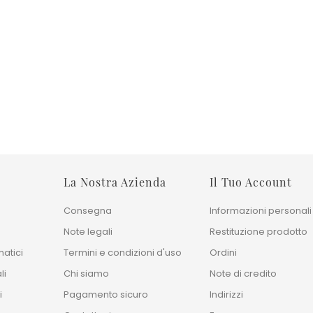
eh
Tappeto Tinta Unita Najva Blue
Tappeto Tinta Un
 Cm
94x170 Cm
Viscosa Rosa
Prezzo
Prezz
450,00 €
1.850,00 €
240x170 cm
30
360x270 cm
40
La Nostra Azienda
Il Tuo Account
Consegna
Informazioni personali
Note legali
Restituzione prodotto
atici
Termini e condizioni d'uso
Ordini
li
Chi siamo
Note di credito
i
Pagamento sicuro
Indirizzi