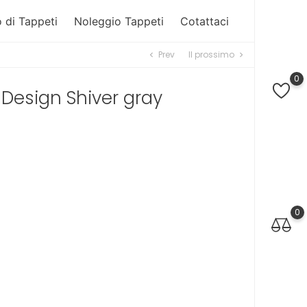
 di Tappeti
Noleggio Tappeti
Cotattaci
Prev
Il prossimo
chevron_left
chevron_right
0
Design Shiver gray
0