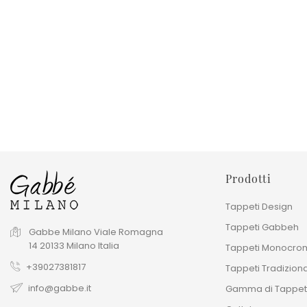
Tappeto Moderno Hashieh
Tappeto Moderno Hashi
Saffron 250x300 Cm
Cipria Graphite 250x300
Prezzo
Prezzo
4.700,00 €
4.700,00 €
Prodotti
Tappeti Design
Tappeti Gabbeh
Gabbe Milano
Viale Romagna
14
20133
Milano
Italia
Tappeti Monocrom
+39027381817
Tappeti Tradiziona
info@gabbe.it
Gamma di Tappet