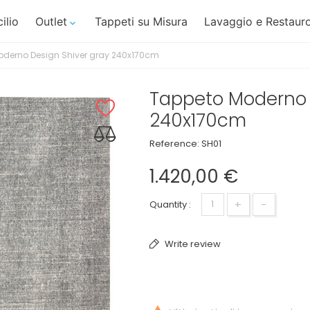
ilio
Outlet
Tappeti su Misura
Lavaggio e Restauro

oderno Design Shiver gray 240x170cm
Tappeto Moderno 
240x170cm
Reference:
SH01
1.420,00 €
+
-
Quantity :
Write review