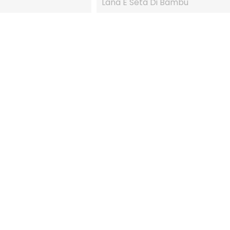
Lana E Seta Di Bambù
IN SALDO!
IN SALDO!