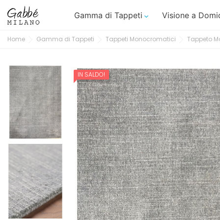
Gamma di Tappeti
Visione a Domic

Home
Gamma di Tappeti
Tappeti Monocromatici
Tappeto M
IN SALDO!