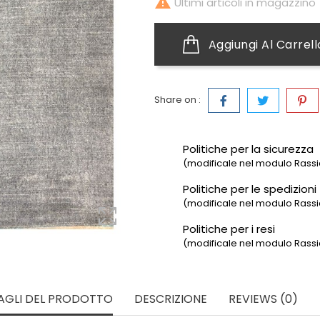

Ultimi articoli in magazzino
Aggiungi Al Carrell
Share on :
Politiche per la sicurezza
(modificale nel modulo Rassic
Politiche per le spedizioni
(modificale nel modulo Rassic
Politiche per i resi
(modificale nel modulo Rassic
AGLI DEL PRODOTTO
DESCRIZIONE
REVIEWS (0)