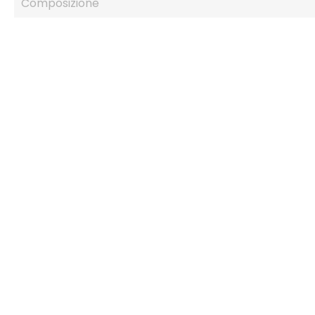
Composizione
IN SALDO!
IN SALDO!