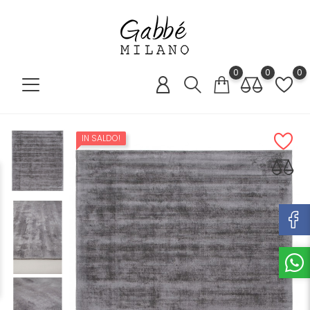
0
0
0
IN SALDO!