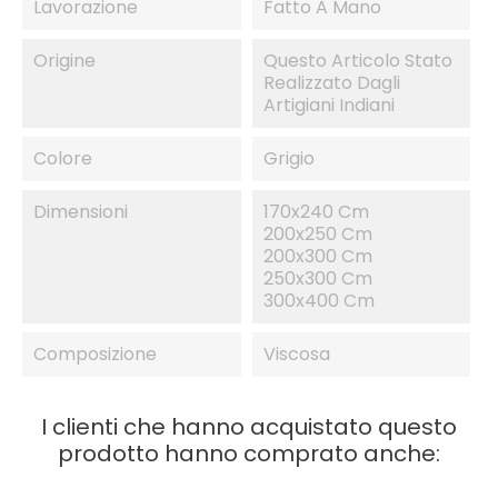
Lavorazione
Fatto A Mano
Origine
Questo Articolo Stato
Realizzato Dagli
Artigiani Indiani
Colore
Grigio
Dimensioni
170x240 Cm
200x250 Cm
200x300 Cm
250x300 Cm
300x400 Cm
Composizione
Viscosa
I clienti che hanno acquistato questo
prodotto hanno comprato anche:
IN SALDO!
-30%