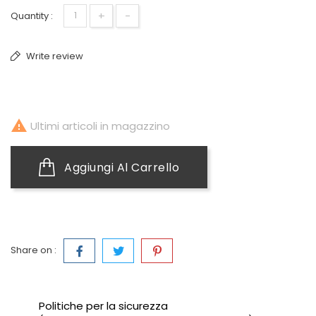
+
-
Quantity :
Write review

Ultimi articoli in magazzino
Aggiungi Al Carrello
Share on :
Politiche per la sicurezza