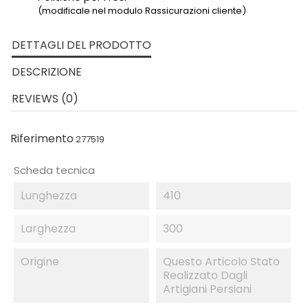
(modificale nel modulo Rassicurazioni cliente)
DETTAGLI DEL PRODOTTO
DESCRIZIONE
REVIEWS (0)
Riferimento
277519
Scheda tecnica
Lunghezza
410
Larghezza
300
Origine
Questo Articolo Stato
Realizzato Dagli
Artigiani Persiani