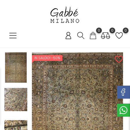
0
0
0
IN SALDO!
-50%