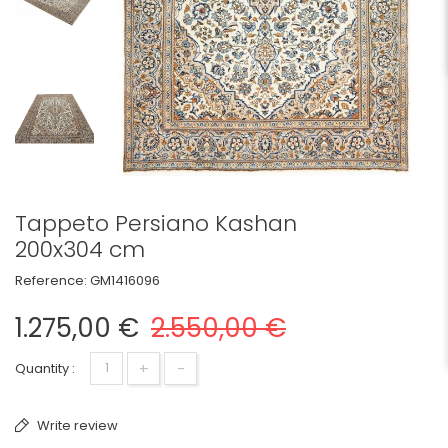
Tappeto Persiano Kashan
200x304 cm
Reference:
GM1416096
1.275,00 €
2.550,00 €
+
-
Quantity :
Write review