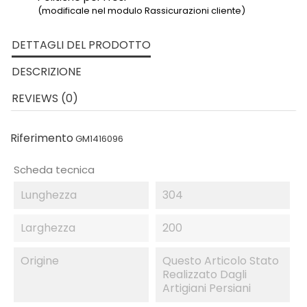
(modificale nel modulo Rassicurazioni cliente)
DETTAGLI DEL PRODOTTO
DESCRIZIONE
REVIEWS (0)
Riferimento
GM1416096
Scheda tecnica
Lunghezza
304
Larghezza
200
Origine
Questo Articolo Stato
Realizzato Dagli
Artigiani Persiani