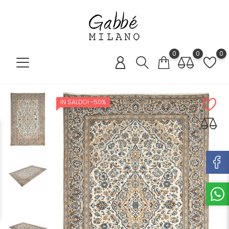
0
0
0
IN SALDO!
-50%