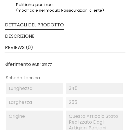
Politiche per i resi
(modificale nel modulo Rassicurazioni cliente)
DETTAGLI DEL PRODOTTO
DESCRIZIONE
REVIEWS (0)
Riferimento
GM1401577
Scheda tecnica
Lunghezza
345
Larghezza
255
Origine
Questo Articolo Stato
Realizzato Dagli
Artigiani Persiani