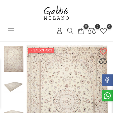
0
0
0
IN SALDO!
-50%