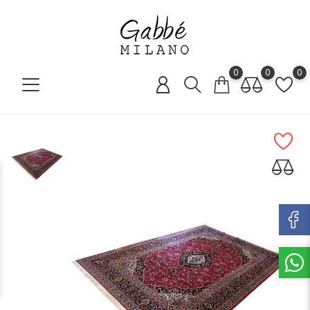
0
0
0