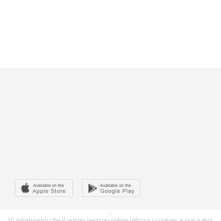
Tappeto Gabbeh Shayan 163x236 Cm
×
Vi informiamo che il nostro negozio online utilizza i cookies e non salva