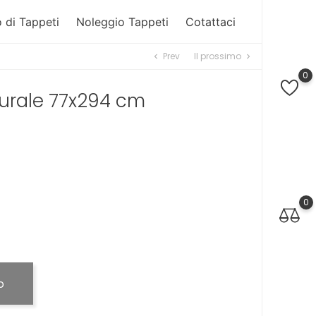
 di Tappeti
Noleggio Tappeti
Cotattaci
Prev
Il prossimo
chevron_left
chevron_right
0
turale 77x294 cm
0
o