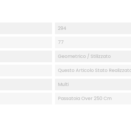
294
77
Geometrico / Stilizzato
Questo Articolo Stato Realizzato
Multi
Passatoia Over 250 Cm