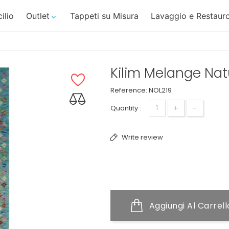
ilio
Outlet
Tappeti su Misura
Lavaggio e Restauro

Kilim Melange Na
Reference:
NOL219
+
-
Quantity :
Write review
Aggiungi Al Carrell