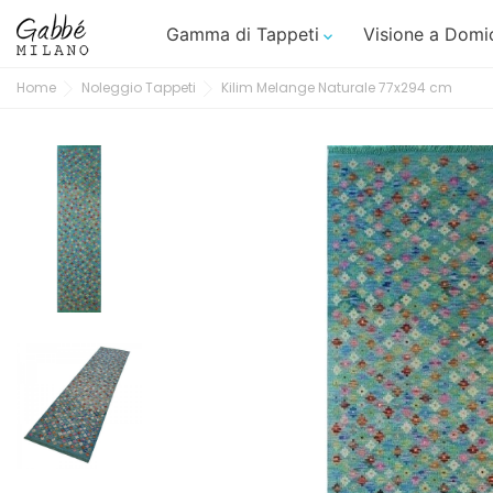
Gamma di Tappeti
Visione a Domic

Home
Noleggio Tappeti
Kilim Melange Naturale 77x294 cm