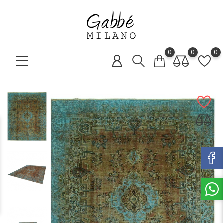
0
0
0