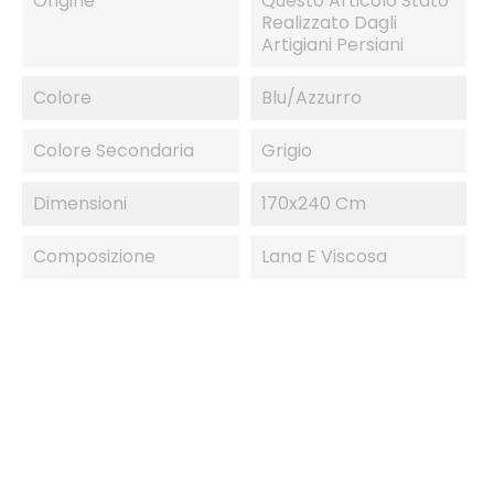
Origine
Questo Articolo Stato
Realizzato Dagli
Artigiani Persiani
Colore
Blu/Azzurro
Colore Secondaria
Grigio
Dimensioni
170x240 Cm
Composizione
Lana E Viscosa
IN SALDO!
-50%