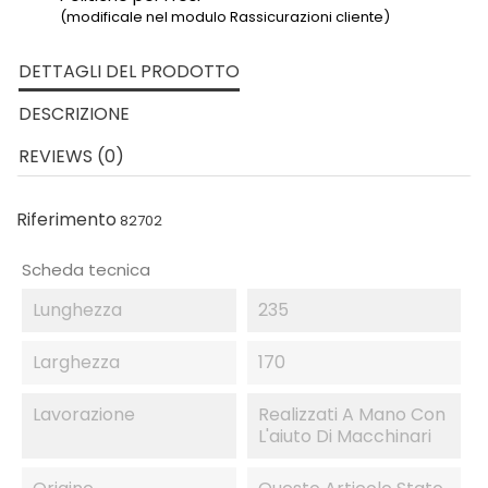
(modificale nel modulo Rassicurazioni cliente)
DETTAGLI DEL PRODOTTO
DESCRIZIONE
REVIEWS (0)
Riferimento
82702
Scheda tecnica
Lunghezza
235
Larghezza
170
Lavorazione
Realizzati A Mano Con
L'aiuto Di Macchinari