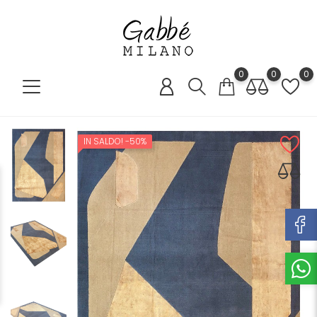
0
0
0
IN SALDO!
-50%