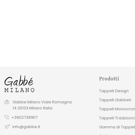
Tappeto Gabbeh Shayan 62x95
Tappeto Gabbeh Moder
Cm
Bamiyan 230x290 Cm
Prezzo base
Prezzo base
240,00 €
3.031,00 €
Prezzo
Prezzo
480,00 €
4.330,00 €
Prodotti
Tappeti Design
Tappeti Gabbeh
Gabbe Milano
Viale Romagna
14
20133
Milano
Italia
Tappeti Monocrom
+39027381817
Tappeti Tradiziona
info@gabbe.it
Gamma di Tappet