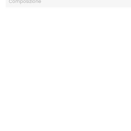
Composizione
IN SALDO!
-30%