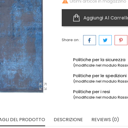

Ultimi articoli in magazzino
Aggiungi Al Carrell
Share on :
Politiche per la sicurezza
(modificale nel modulo Rassic
Politiche per le spedizioni
(modificale nel modulo Rassic
Politiche per i resi
(modificale nel modulo Rassic
AGLI DEL PRODOTTO
DESCRIZIONE
REVIEWS (0)