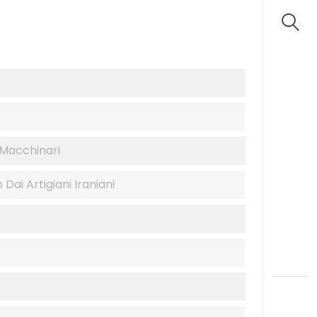
 Macchinari
Dai Artigiani Iraniani