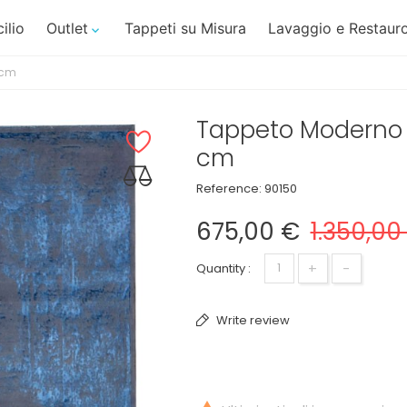
ilio
Outlet
Tappeti su Misura
Lavaggio e Restauro

 cm
Tappeto Moderno P
cm
Reference:
90150
675,00 €
1.350,00
+
-
Quantity :
Write review