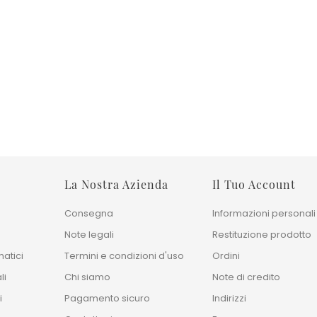
no
Tappeto Gabbeh Berber 245x313
Tappeto Moderno 
Cm
Najva Blu Notte
Prezzo base
Prezzo
1.610,00 €
700,00 €
Prezzo
3.220,00 €
240x170 cm
30
300x250cm
40
La Nostra Azienda
Il Tuo Account
Consegna
Informazioni personali
Note legali
Restituzione prodotto
atici
Termini e condizioni d'uso
Ordini
li
Chi siamo
Note di credito
i
Pagamento sicuro
Indirizzi