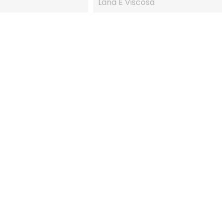
Lana E Viscosa
IN SALDO!