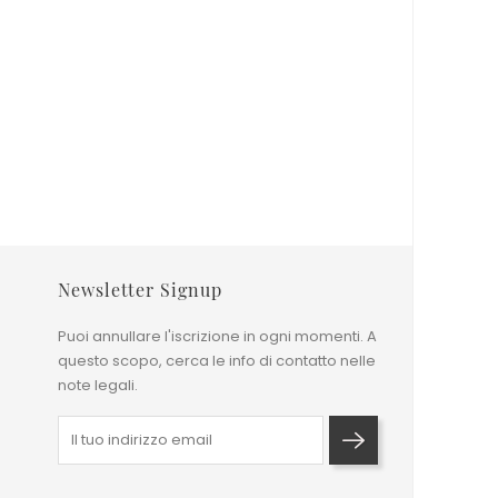
Tinta Unita
Tappeto Tajmahal Seta 140x207
Cm
Prezzo base
1.120,00 €
Prezzo
2.800,00 €
0x200 cm
0x300 cm
Newsletter Signup
Puoi annullare l'iscrizione in ogni momenti. A
questo scopo, cerca le info di contatto nelle
note legali.