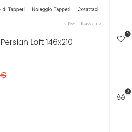
 di Tappeti
Noleggio Tappeti
Cotattaci
Prev
Il prossimo
chevron_left
chevron_right
0
ersian Loft 146x210
 €
0