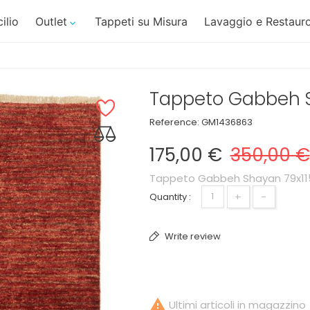
ilio
Outlet
Tappeti su Misura
Lavaggio e Restauro

Tappeto Gabbeh S
Reference:
GM1436863
175,00 €
350,00 €
Tappeto Gabbeh Shayan 79x1
+
-
Quantity :
Write review

Ultimi articoli in magazzino