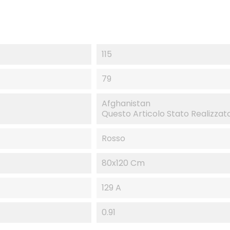
115
79
Afghanistan
Questo Articolo Stato Realizzato
Rosso
80x120 Cm
129 A
0.91