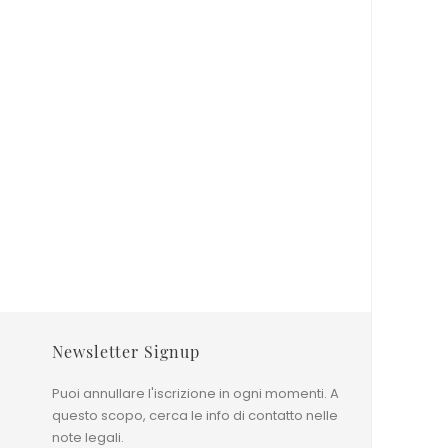
ta Bianco Nero
Tappeto Gabbeh Shayan
168x253 Cm
Prezzo base
945,00 €
Prezzo
1.890,00 €
0x200 cm
0x270 cm
Newsletter Signup
Puoi annullare l'iscrizione in ogni momenti. A
questo scopo, cerca le info di contatto nelle
note legali.