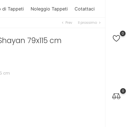
 di Tappeti
Noleggio Tappeti
Cotattaci
Prev
Il prossimo
chevron_left
chevron_right
0
hayan 79x115 cm
15 cm
0