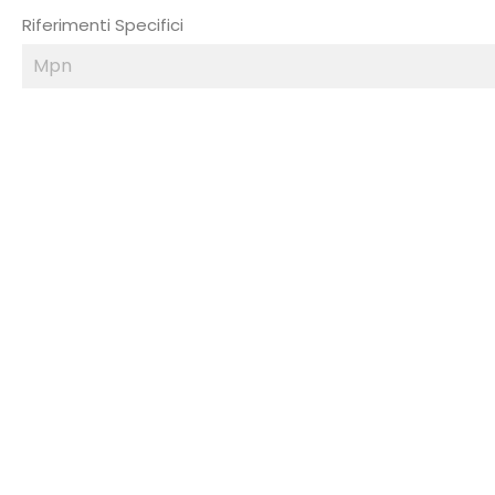
Riferimenti Specifici
Mpn
IN SALDO!
-30%