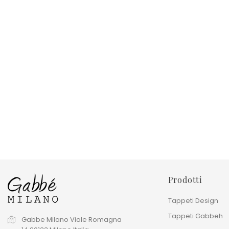
Tappeto Gabbeh Shayan
Passaotia Gabbeh Mode
76x253 Cm
77x255 Cm
Prezzo base
Prezzo base
430,00 €
490,00 €
Prezzo
Prezzo
860,00 €
700,00 €
Prodotti
Tappeti Design
Tappeti Gabbeh
Gabbe Milano
Viale Romagna