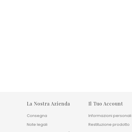
rno
Tappeto Moderno Gabbeh
Tappeto Tinta Uni
Mongolia 170x234 Cm
Bambù Silk
Prezzo base
Prezzo
720,00 €
1.190,00 €
Prezzo
2.400,00 €
240x170 cm
30
300x250cm
36
400x300 cm
La Nostra Azienda
Il Tuo Account
Consegna
Informazioni personali
Note legali
Restituzione prodotto