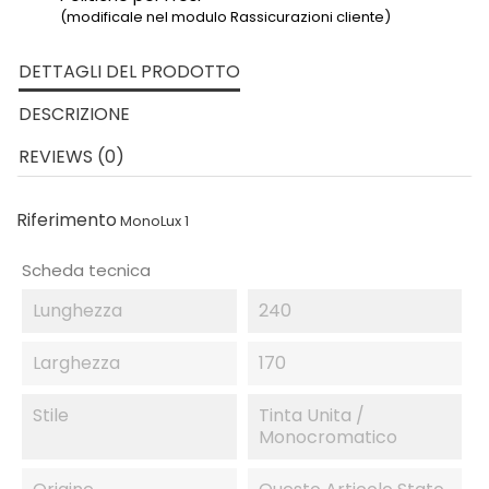
(modificale nel modulo Rassicurazioni cliente)
DETTAGLI DEL PRODOTTO
DESCRIZIONE
REVIEWS (0)
Riferimento
MonoLux 1
Scheda tecnica
Lunghezza
240
Larghezza
170
Stile
Tinta Unita /
Monocromatico