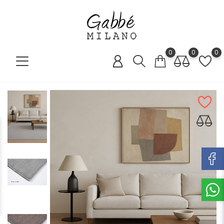
0
0
0