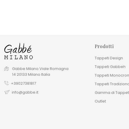
666,00 €
Prezzo
1.480,00 €
Prodotti
Tappeti Design
Tappeti Gabbeh
Gabbe Milano
Viale Romagna
14
20133
Milano
Italia
Tappeti Monocrom
+39027381817
Tappeti Tradiziona
info@gabbe.it
Gamma di Tappet
Outlet