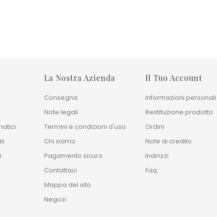
5.067,00 €
Prezzo
11.260,00 €
La Nostra Azienda
Il Tuo Account
Consegna
Informazioni personali
Note legali
Restituzione prodotto
atici
Termini e condizioni d'uso
Ordini
li
Chi siamo
Note di credito
i
Pagamento sicuro
Indirizzi
Contattaci
Faq
Mappa del sito
Negozi