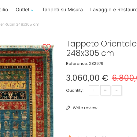
ilio
Outlet
Tappeti su Misura
Lavaggio e Restauro

gler Rubin 248x305 cm
Tappeto Orientale 
248x305 cm
Reference:
282979
3.060,00 €
6.800
+
-
Quantity :
Write review