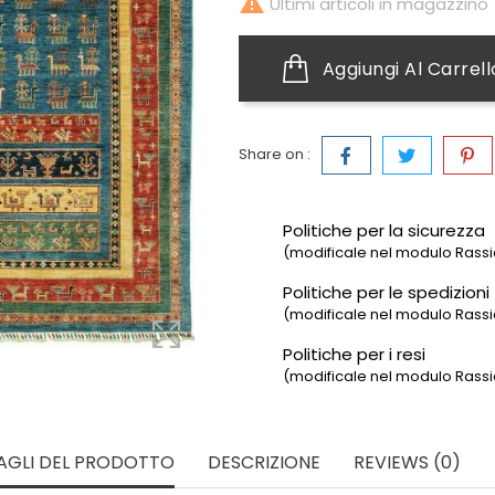

Ultimi articoli in magazzino
Aggiungi Al Carrell
Share on :
Politiche per la sicurezza
(modificale nel modulo Rassic
Politiche per le spedizioni
(modificale nel modulo Rassic
Politiche per i resi
(modificale nel modulo Rassic
AGLI DEL PRODOTTO
DESCRIZIONE
REVIEWS (0)