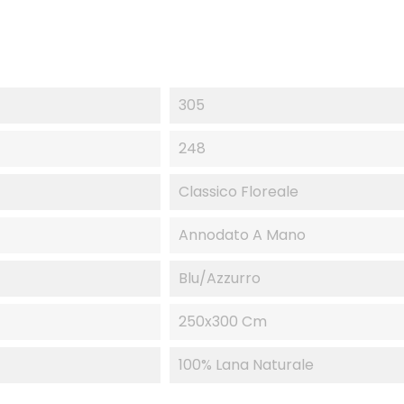
305
248
Classico Floreale
Annodato A Mano
Blu/Azzurro
250x300 Cm
100% Lana Naturale