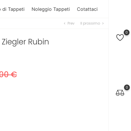
 di Tappeti
Noleggio Tappeti
Cotattaci
Prev
Il prossimo
chevron_left
chevron_right
0
Ziegler Rubin
,00 €
0