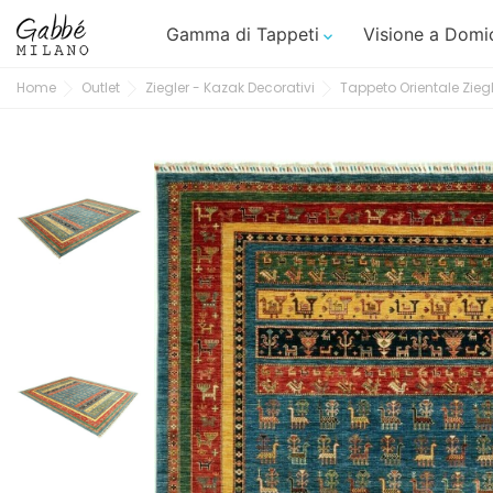
Gamma di Tappeti
Visione a Domic

Home
Outlet
Ziegler - Kazak Decorativi
Tappeto Orientale Zie