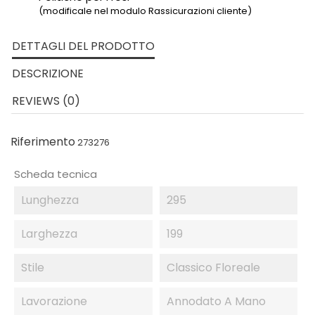
(modificale nel modulo Rassicurazioni cliente)
DETTAGLI DEL PRODOTTO
DESCRIZIONE
REVIEWS (0)
Riferimento
273276
Scheda tecnica
Lunghezza
295
Larghezza
199
Stile
Classico Floreale
Lavorazione
Annodato A Mano