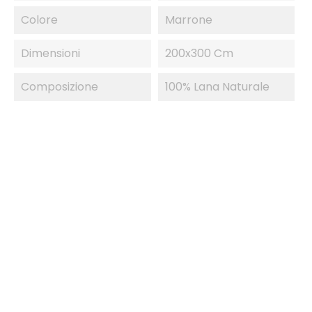
Colore
Marrone
Dimensioni
200x300 Cm
Composizione
100% Lana Naturale
IN SALDO!
-50%