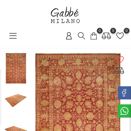
0
0
0