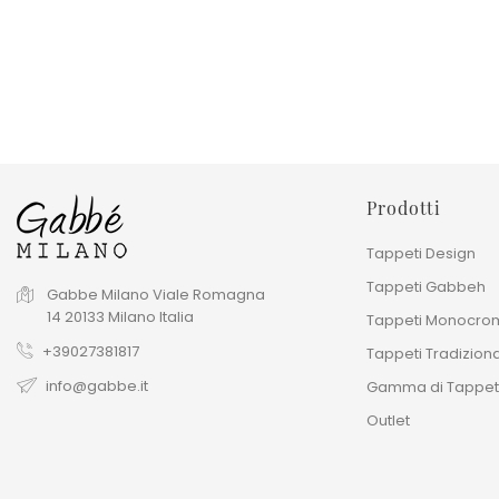
Prezzo base
Prezzo base
480,00 €
1.365,00 €
Prezzo
Prezzo
1.600,00 €
2.730,00 €
Prodotti
Tappeti Design
Tappeti Gabbeh
Gabbe Milano
Viale Romagna
14
20133
Milano
Italia
Tappeti Monocrom
+39027381817
Tappeti Tradiziona
info@gabbe.it
Gamma di Tappet
Outlet