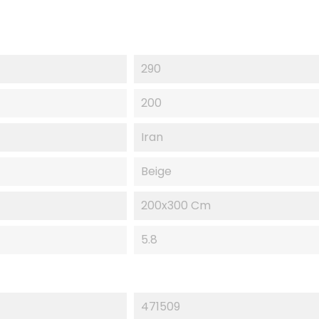
290
200
Iran
Beige
200x300 Cm
5.8
471509