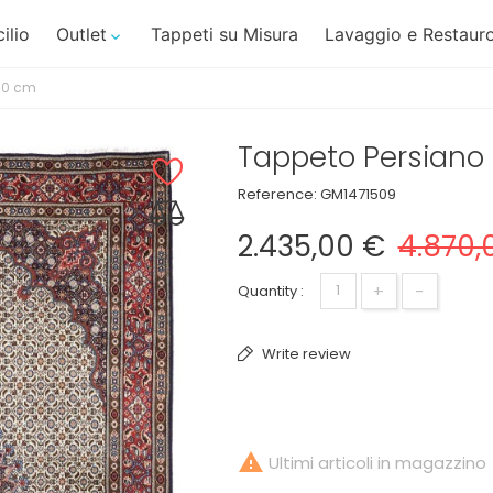
ilio
Outlet
Tappeti su Misura
Lavaggio e Restauro

90 cm
Tappeto Persian
Reference:
GM1471509
2.435,00 €
4.870,
+
-
Quantity :
Write review

Ultimi articoli in magazzino