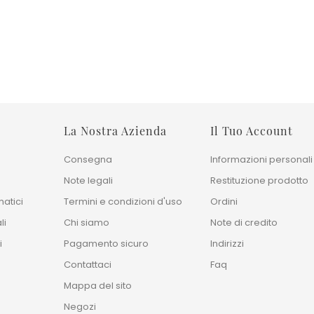
Prezzo base
Prezzo 
1.515,00 €
512,00 €
Prezzo
Prezz
3.030,00 €
1.280,00 €
La Nostra Azienda
Il Tuo Account
Consegna
Informazioni personali
Note legali
Restituzione prodotto
atici
Termini e condizioni d'uso
Ordini
li
Chi siamo
Note di credito
i
Pagamento sicuro
Indirizzi
Contattaci
Faq
Mappa del sito
Negozi