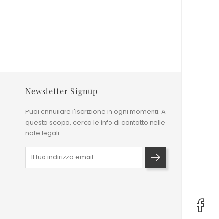
base
Prezzo base
2.725,00 €
o
Prezzo
5.450,00 €
Newsletter Signup
Puoi annullare l'iscrizione in ogni momenti. A
questo scopo, cerca le info di contatto nelle
note legali.