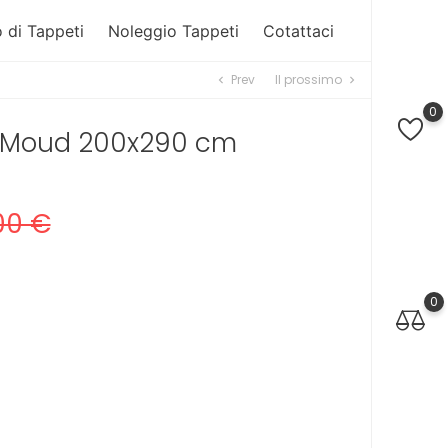
 di Tappeti
Noleggio Tappeti
Cotattaci
Prev
Il prossimo
chevron_left
chevron_right
0
o Moud 200x290 cm
00 €
0