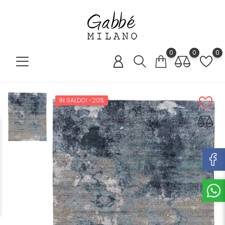
0
0
0
IN SALDO!
-20%