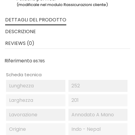
(modificale nel modulo Rassicurazioni cliente)
DETTAGLI DEL PRODOTTO
DESCRIZIONE
REVIEWS (0)
Riferimento
86785
Scheda tecnica
Lunghezza
252
Larghezza
201
Lavorazione
Annodato A Mano
Origine
Indo - Nepal