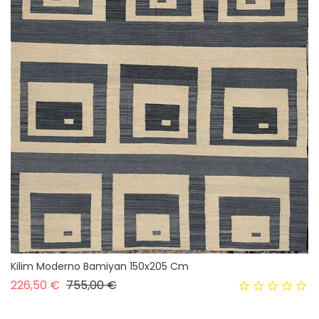
Kilim Moderno Bamiyan 150x205 Cm
Prezzo base
Prezzo
226,50 €
755,00 €