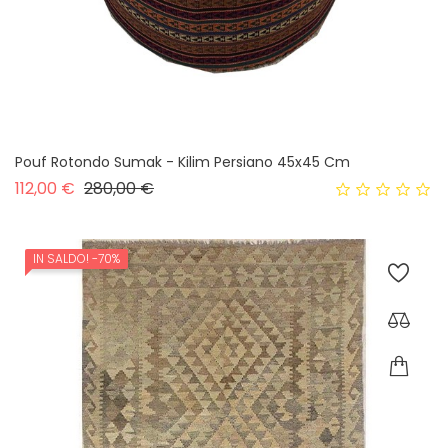
Pouf Rotondo Sumak - Kilim Persiano 45x45 Cm
Prezzo base
Prezzo
112,00 €
280,00 €
IN SALDO!
-70%