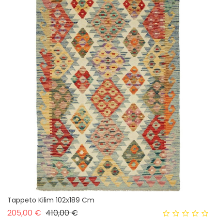
Tappeto Kilim 102x189 Cm
Prezzo base
Prezzo
205,00 €
410,00 €