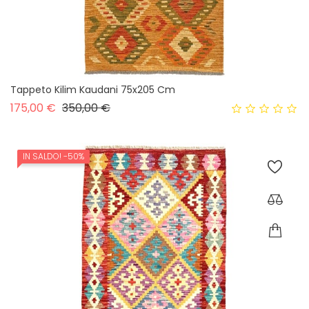
Tappeto Kilim Kaudani 75x205 Cm
Prezzo base
Prezzo
175,00 €
350,00 €
IN SALDO!
-50%