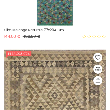
Kilim Melange Naturale 77x294 Cm
Prezzo base
Prezzo
144,00 €
480,00 €
IN SALDO!
-70%