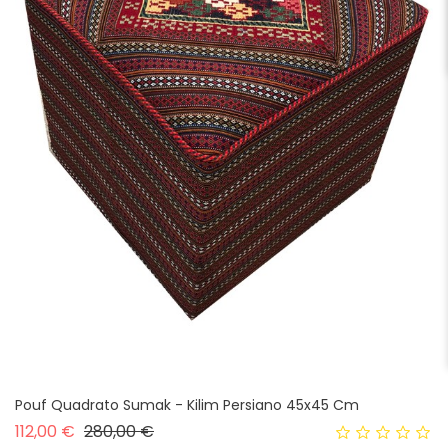
Pouf Quadrato Sumak - Kilim Persiano 45x45 Cm
Prezzo base
Prezzo
112,00 €
280,00 €