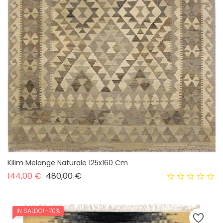
Kilim Melange Naturale 125x160 Cm
Prezzo base
Prezzo
144,00 €
480,00 €
IN SALDO!
-70%