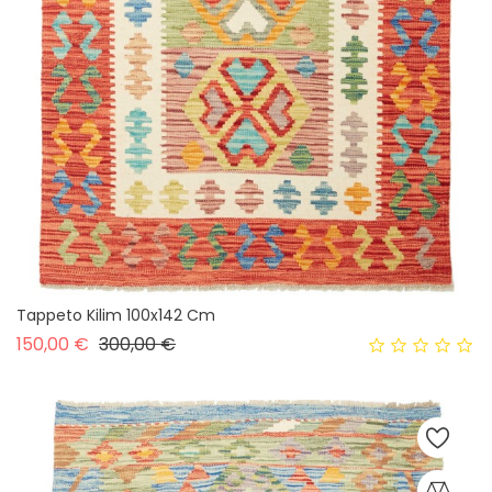
Tappeto Kilim 100x142 Cm
Prezzo base
Prezzo
150,00 €
300,00 €