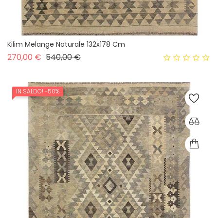
Kilim Melange Naturale 132x178 Cm
Prezzo base
Prezzo
270,00 €
540,00 €
IN SALDO!
-50%