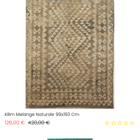
Kilim Melange Naturale 99x193 Cm
Prezzo base
Prezzo
126,00 €
420,00 €