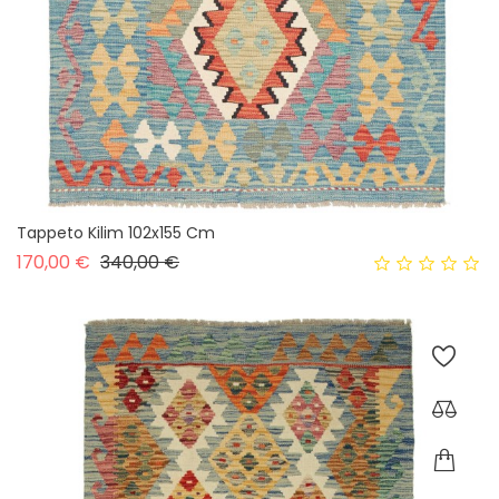
Tappeto Kilim 102x155 Cm
Prezzo base
Prezzo
170,00 €
340,00 €