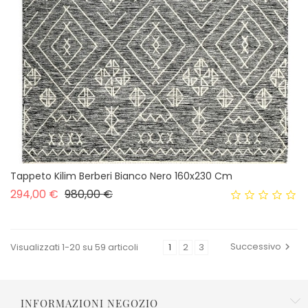
Tappeto Kilim Berberi Bianco Nero 160x230 Cm
Prezzo base
Prezzo
294,00 €
980,00 €
Successivo
Visualizzati 1-20 su 59 articoli
1
2
3

INFORMAZIONI NEGOZIO