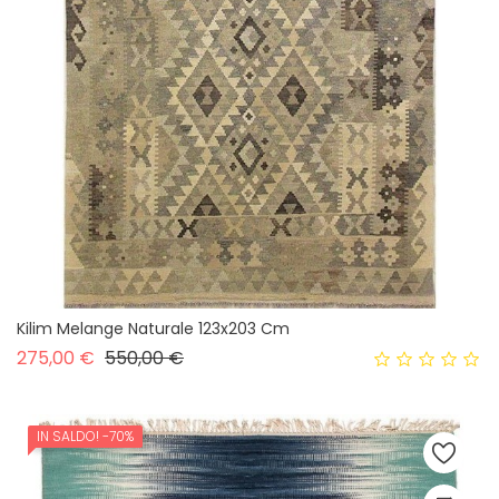
Kilim Melange Naturale 123x203 Cm
Prezzo base
Prezzo
275,00 €
550,00 €
IN SALDO!
-70%