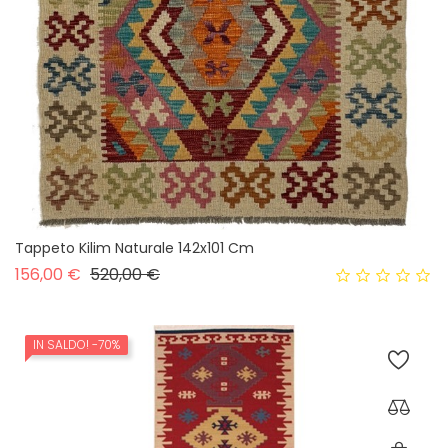
Tappeto Kilim Naturale 142x101 Cm
Prezzo base
Prezzo
156,00 €
520,00 €
IN SALDO!
-70%