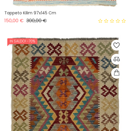
Tappeto Kilim 97x145 Cm
Prezzo base
Prezzo
150,00 €
300,00 €
IN SALDO!
-70%