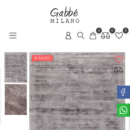
0
0
0
IN SALDO!