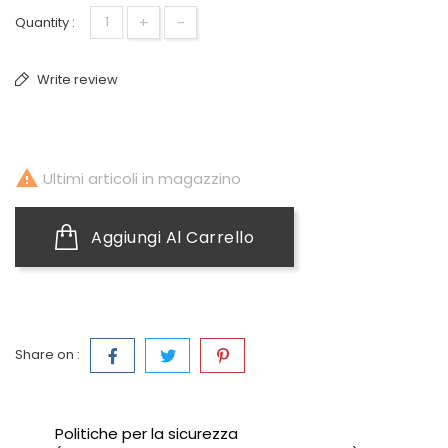
+
-
Quantity :
Write review

Ultimi articoli in magazzino
Aggiungi Al Carrello
Share on :
Politiche per la sicurezza