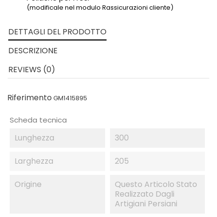
(modificale nel modulo Rassicurazioni cliente)
DETTAGLI DEL PRODOTTO
DESCRIZIONE
REVIEWS (0)
Riferimento
GM1415895
Scheda tecnica
Lunghezza
300
Larghezza
205
Origine
Questo Articolo Stato
Realizzato Dagli
Artigiani Persiani