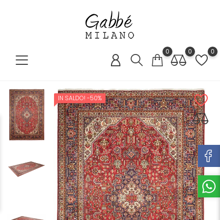
0
0
0
IN SALDO!
-50%