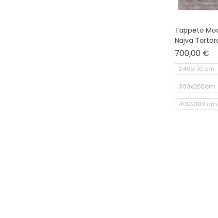
Tappeto Mod
Najva Tortor
Pr
700,00 €
240x170 cm
300x250cm
400x300 cm
IN SALDO!
New Trends
Monocromatici
seasonal sale 30%