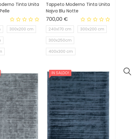
derno Tinta Unita
Tappeto Moderno Tinta Unita
Pelle
Najva Blu Notte
rezzo
Prezzo
700,00 €
m
300x200 cm
240x170 cm
300x200 cm
m
300x250cm
m
400x300 cm
IN SALDO!