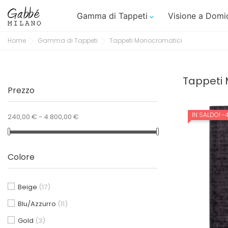
Gamma di Tappeti
Visione a Domic

Home
Gamma di Tappeti
Tappeti Monocromatici
Tappeti
Prezzo
IN SALDO!
-
240,00 € - 4.800,00 €
Colore
New Trends
Monocromatici
Beige
(17)
seasonal sale 30%
Blu/Azzurro
(11)
Gold
(3)