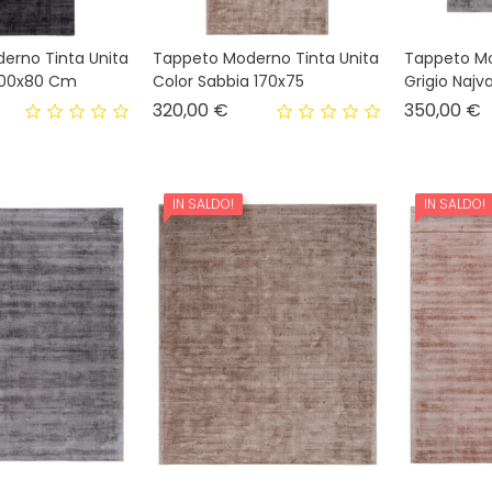
erno Tinta Unita
Tappeto Moderno Tinta Unita
Tappeto Mo
200x80 Cm
Color Sabbia 170x75
Grigio Najv
ezzo base
Prezzo
P
320,00 €
350,00 €
rezzo
IN SALDO!
IN SALDO!