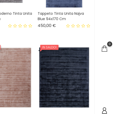
derno Tinta Unita
Tappeto Tinta Unita Najva
a
Blue 94x170 Cm
rezzo
Prezzo
450,00 €
0
IN SALDO!