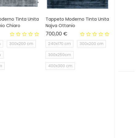
derno Tinta Unita
Tappeto Moderno Tinta Unita
io Chiaro
Najva Ottanio
rezzo
Prezzo
700,00 €
m
300x200 cm
240x170 cm
300x200 cm
m
300x250cm
m
400x300 cm
IN SALDO!