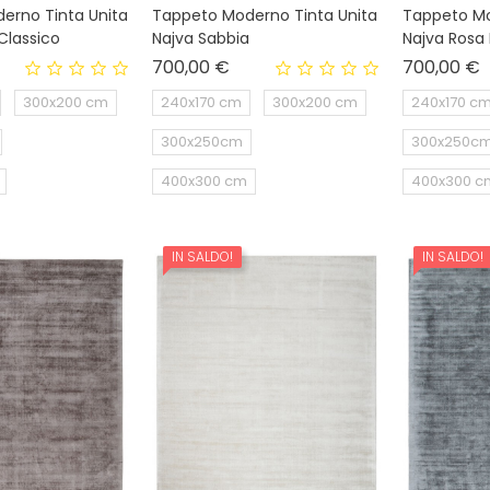
erno Tinta Unita
Tappeto Moderno Tinta Unita
Tappeto Mo
 Classico
Najva Sabbia
Najva Rosa 
ezzo
Prezzo
P
700,00 €
700,00 €
300x200 cm
240x170 cm
300x200 cm
240x170 c
300x250cm
300x250c
400x300 cm
400x300 c
IN SALDO!
IN SALDO!