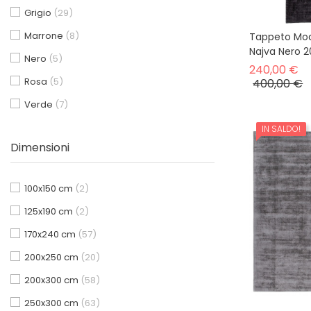
Grigio
(29)
Marrone
(8)
Tappeto Mod
Najva Nero 
Nero
(5)
Pr
240,00 €
Rosa
(5)
P
400,00 €
Verde
(7)
IN SALDO!
Dimensioni
100x150 cm
(2)
125x190 cm
(2)
Kilim
170x240 cm
(57)
Moderni e Classici
200x250 cm
(20)
seasonal sale up 70%
200x300 cm
(58)
250x300 cm
(63)