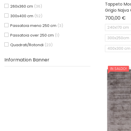
Tappeto Mod
260x360 cm
(36)
Grigio Najva
300x400 cm
(52)
Pr
700,00 €
Passatoia meno 250 cm
(3)
240x170 cm
Passatoia over 250 cm
(1)
300x250cm
Quadrati/Rotondi
(23)
400x300 cm
Information Banner
IN SALDO!