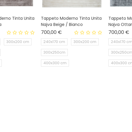
erno Tinta Unita
Tappeto Moderno Tinta Unita
Tappeto Mo
a
Najva Beige / Bianco
Najva Ottan
ezzo
Prezzo
P
700,00 €
700,00 €
300x200 cm
240x170 cm
300x200 cm
240x170 c
300x250cm
300x250c
400x300 cm
400x300 c
IN SALDO!
IN SALDO!