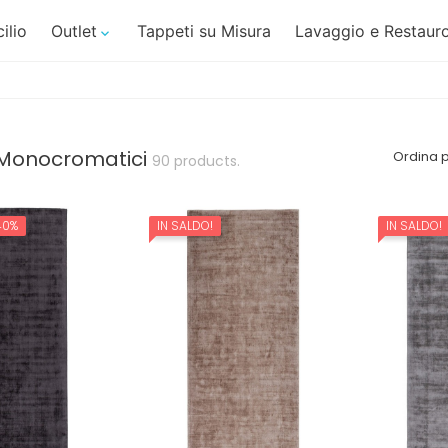
ilio
Outlet
Tappeti su Misura
Lavaggio e Restauro

 Monocromatici
Ordina p
90 products.
40%
IN SALDO!
IN SALDO!