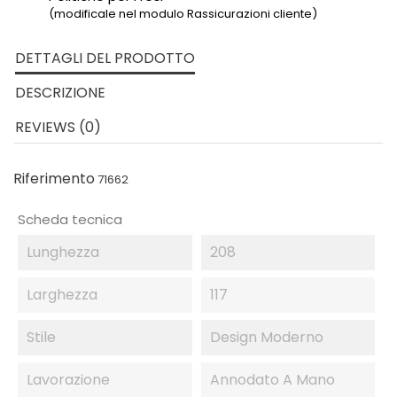
(modificale nel modulo Rassicurazioni cliente)
DETTAGLI DEL PRODOTTO
DESCRIZIONE
REVIEWS (0)
Riferimento
71662
Scheda tecnica
Lunghezza
208
Larghezza
117
Stile
Design Moderno
Lavorazione
Annodato A Mano