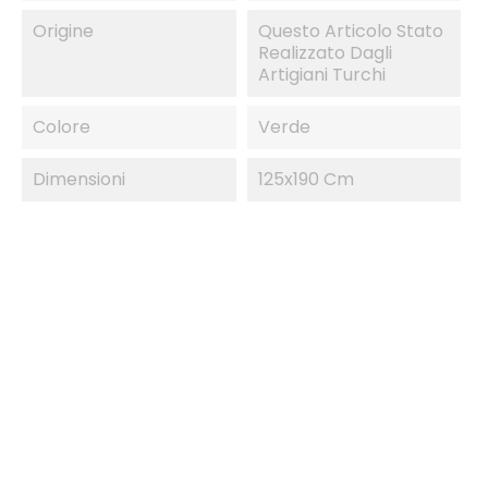
Origine
Questo Articolo Stato
Realizzato Dagli
Artigiani Turchi
Colore
Verde
Dimensioni
125x190 Cm
IN SALDO!
-60%