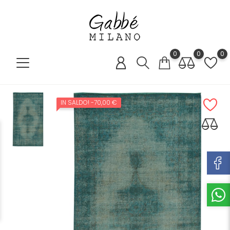
0
0
0
IN SALDO!
-70,00 €